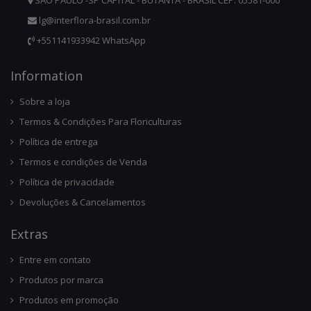
SÃO PAULO -SP CAPITAL - BUTANTÃ - BRASIL CEP. 05581-000
lg@interflora-brasil.com.br
+551141933942 WhatsApp
Infor
Mation
Sobre a loja
Termos & Condições Para Floriculturas
Política de entrega
Termos e condições de Venda
Política de privacidade
Devoluções & Cancelamentos
Ext
Ras
Entre em contato
Produtos por marca
Produtos em promoção