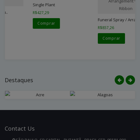
Arrangement With
Single Plant
Ribbon
R$427,29
Funeral Spray / Arra..
Comprar
R$857,26
Comprar
Destaques
Contact
Us