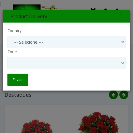
}
×
Product Delivery
0
Country
Search
Zone
Enviar
Destaques