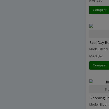
R$612,50
Comprar
Best Day Bo
Model: Best 
R$608,67
Comprar
Bl
Blooming Em
Model: Bloo