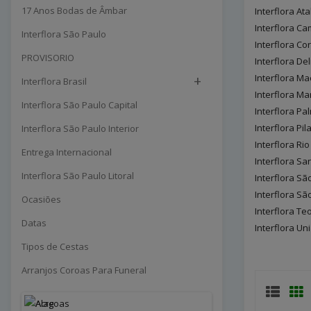
17 Anos Bodas de Âmbar
Interflora Ata
Interflora C
Interflora São Paulo
Interflora Co
PROVISORIO
Interflora De
+
Interflora Ma
Interflora Brasil
Interflora M
Interflora São Paulo Capital
Interflora Pa
Interflora Pil
Interflora São Paulo Interior
Interflora Ri
Entrega Internacional
Interflora S
Interflora São Paulo Litoral
Interflora Sã
Interflora S
Ocasiões
Interflora Teo
Datas
Interflora U
Tipos de Cestas
Arranjos Coroas Para Funeral