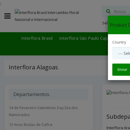
}
Select Languag
Product D
Interflora Brasil
Interflora São Paulo Capital
Inter
Country
Interflora Alagoas
Enviar
Departamentos
14 de Fevereiro Valentines Day Dia dos
Namorados
Subdepa
13 Anos Bodas de Safira
Interflora Ar