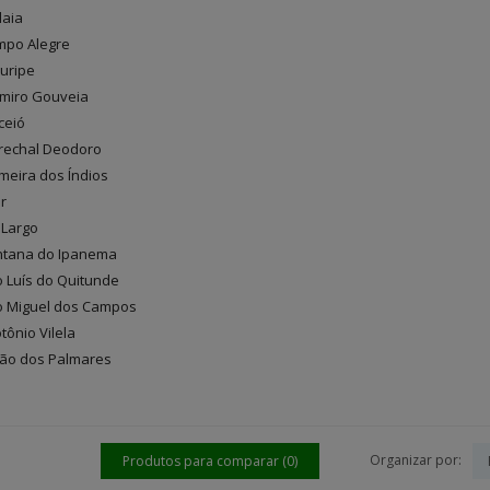
laia
ampo Alegre
ruripe
lmiro Gouveia
ceió
arechal Deodoro
lmeira dos Índios
ar
o Largo
antana do Ipanema
o Luís do Quitunde
ão Miguel dos Campos
tônio Vilela
nião dos Palmares
Organizar por:
Produtos para comparar (0)