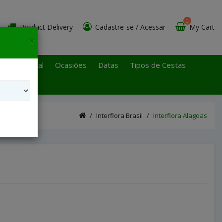
0
Product Delivery
Cadastre-se
/
Acessar
My Cart
×
 Paulo Litoral
Ocasiões
Datas
Tipos de Cestas
Interflora Brasil
Interflora Alagoas