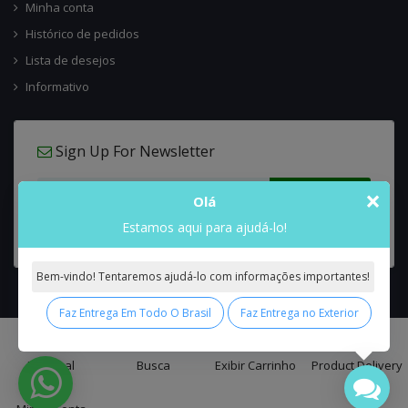
Minha conta
Histórico de pedidos
Lista de desejos
Informativo
Sign Up For Newsletter
×
Olá
Estamos aqui para ajudá-lo!
Bem-vindo! Tentaremos ajudá-lo com informações importantes!
Faz Entrega Em Todo O Brasil
Faz Entrega no Exterior
0
Interflora Brasil Intercambio Floral Nacional e Internacional
© 2026 All
Principal
Busca
Exibir Carrinho
Product Delivery
Rights Reserved.