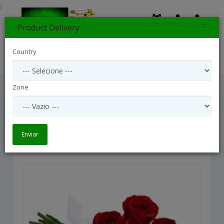
}
×
Product Delivery
0
Country
Search
Zone
BOUQUET DIA DOS NAMORADOS 12
ROSAS VERMELHAS
BOUQUET DIA DOS NAMORADOS 12 ROSAS VERMELHAS
Enviar