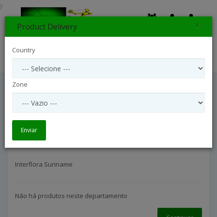
}
×
Product Delivery
0
Country
Search
Zone
Interflora Suriname
Entrega Internacional
Interflora Suriname
Enviar
Interflora Suriname
Não há produtos neste departamento