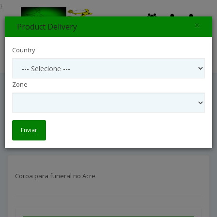
}
×
Product Delivery
0
Country
Search
Zone
Coroa Para Funeral No Acre
Arranjos Coroas Para Funeral
Coroa para funeral no Acre
Enviar
Coroa para funeral no Acre