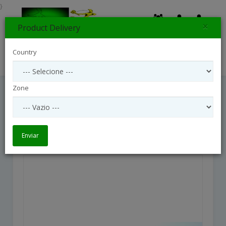
}
×
Product Delivery
0
Country
Search
Zone
Cesta De Café Da Manhã
Cesta de Café da Manhã
Enviar