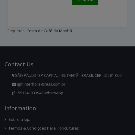
Etiquetas:
Cesta de Café da Manhã
Contact
Us
SÃO PAULO -SP CAPITAL - BUTANTÃ - BRASIL CEP. 05581-000
lg@interflora-brasil.com.br
+551141933942 WhatsApp
Infor
Mation
Sobre a loja
Termos & Condições Para Floriculturas