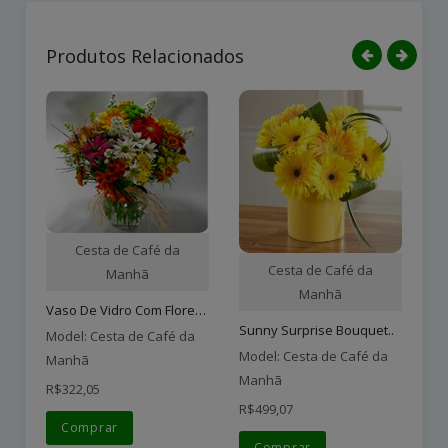
Produtos Relacionados
Cesta de Café da
Cesta de Café da
Manhã
Manhã
Vaso De Vidro Com Flores ..
Sunny Surprise Bouquet..
E4
Model: Cesta de Café da
Model: Cesta de Café da
Mo
Manhã
Manhã
M
R$322,05
R$499,07
R$
Comprar
Comprar