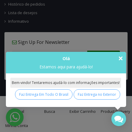
Histórico de pedidos
Lista de desejos
Informativo
Sign Up For Newsletter
×
Olá
Estamos aqui para ajudá-lo!
Bem-vindo! Tentaremos ajudá-lo com informações importantes!
Faz Entrega Em Todo O Brasil
Faz Entrega no Exterior
0
Interflora Brasil Intercambio Floral Nacional e Internacional
© 2026 All
Principal
Busca
Exibir Carrinho
Product Delivery
Rights Reserved.
Minha Conta
false