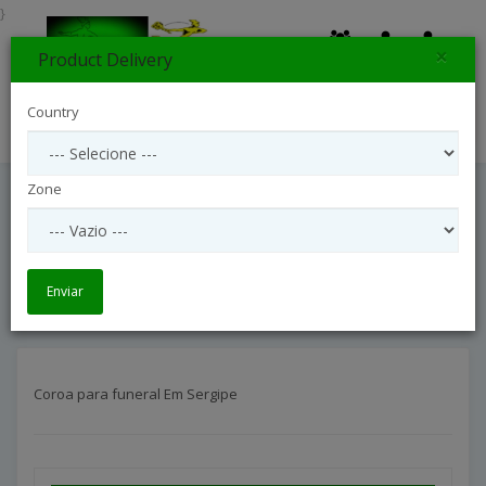
}
×
Product Delivery
0
Country
Search
Zone
Coroa Para Funeral Em Sergipe
Arranjos Coroas Para Funeral
Coroa para funeral Em Sergipe
Enviar
Coroa para funeral Em Sergipe