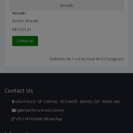
Wreath
Wreath..
Model: Wreath
R$1.501,31
Comprar
Exibindo de 1 a 6 do total de 6 (1 páginas)
Contact
Us
SÃO PAULO -SP CAPITAL - BUTANTÃ - BRASIL CEP. 05581-000
lg@interflora-brasil.com.br
+551141933942 WhatsApp