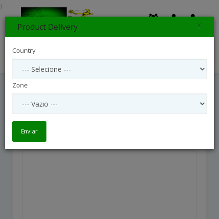
}
×
Product Delivery
0
Country
Search
Zone
Brisa Branca
Brisa Branca
Enviar