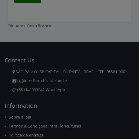
Etiquetas:
Brisa Branca
Contact
Us
SÃO PAULO -SP CAPITAL - BUTANTÃ - BRASIL CEP. 05581-000
lg@interflora-brasil.com.br
+551141933942 WhatsApp
Infor
Mation
Sobre a loja
Termos & Condições Para Floriculturas
Política de entrega