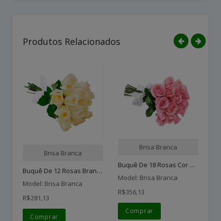
Produtos Relacionados
Brisa Branca
Brisa Branca
Buquê De 18 Rosas Cor De ..
Br
Buquê De 12 Rosas Brancas..
Model: Brisa Branca
Mo
Model: Brisa Branca
R$356,13
R$
R$281,13
Comprar
Comprar