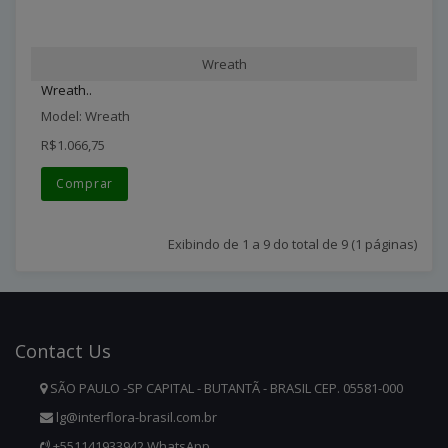
Wreath
Wreath..
Model: Wreath
R$1.066,75
Comprar
Exibindo de 1 a 9 do total de 9 (1 páginas)
Contact
Us
SÃO PAULO -SP CAPITAL - BUTANTÃ - BRASIL CEP. 05581-000
lg@interflora-brasil.com.br
+551141933942 WhatsApp