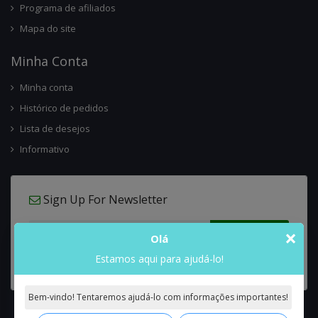
Programa de afiliados
Mapa do site
Minha Conta
Minha conta
Histórico de pedidos
Lista de desejos
Informativo
Sign Up For Newsletter
×
Olá
Estamos aqui para ajudá-lo!
Bem-vindo! Tentaremos ajudá-lo com informações importantes!