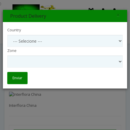
}
×
Product Delivery
0
Country
Search
Zone
Interflora China
Entrega Internacional
Interflora China
Enviar
Interflora China