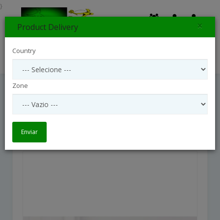
}
×
Product Delivery
0
Country
Search
Zone
Happy Times Bouquet
Happy Times Bouquet
Enviar