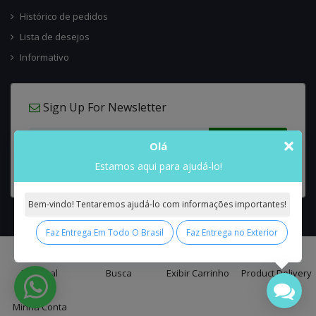
Histórico de pedidos
Lista de desejos
Informativo
Sign Up For Newsletter
×
Olá
Estamos aqui para ajudá-lo!
Bem-vindo! Tentaremos ajudá-lo com informações importantes!
Faz Entrega Em Todo O Brasil
Faz Entrega no Exterior
0
Interflora Brasil Intercambio Floral Nacional e Internacional
© 2026 All
Principal
Busca
Exibir Carrinho
Product Delivery
Rights Reserved.
Minha Conta
false