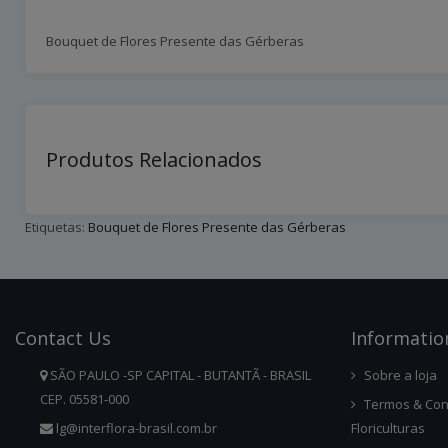
Bouquet de Flores Presente das Gérberas
Produtos Relacionados
Etiquetas:
Bouquet de Flores Presente das Gérberas
Contact
Us
Infor
Matio
SÃO PAULO -SP CAPITAL - BUTANTÃ - BRASIL
Sobre a loja
CEP. 05581-000
Termos & Con
lg@interflora-brasil.com.br
Floriculturas