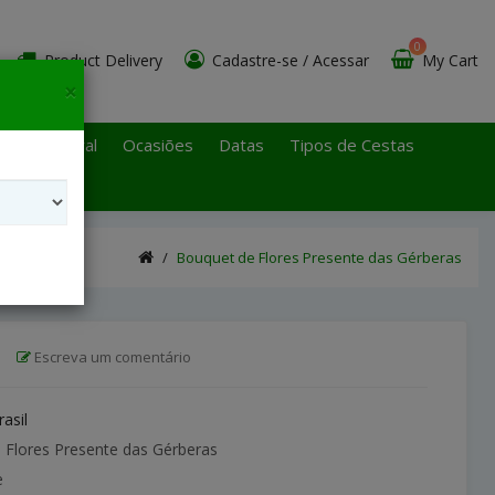
0
Product Delivery
Cadastre-se
/
Acessar
My Cart
×
 Paulo Litoral
Ocasiões
Datas
Tipos de Cestas
Bouquet de Flores Presente das Gérberas
|
Escreva um comentário
rasil
Flores Presente das Gérberas
e