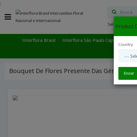
}
Select Languag
Product D
Interflora Brasil
Interflora São Paulo Capital
Inter
Country
Bouquet De Flores Presente Das Gérberas
Enviar