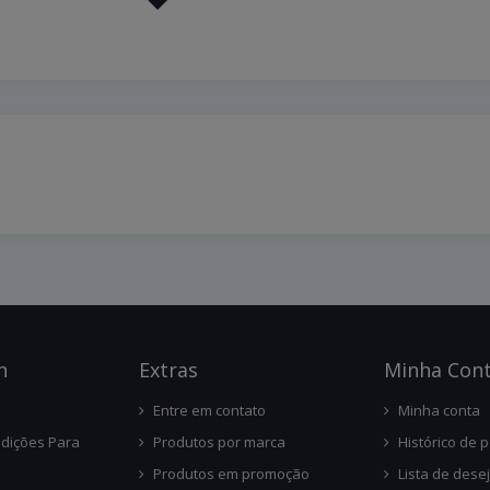
n
Ext
Ras
Minha Con
Entre em contato
Minha conta
dições Para
Produtos por marca
Histórico de 
Produtos em promoção
Lista de dese