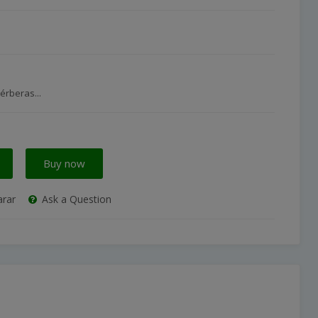
érberas...
Buy now
rar
Ask a Question