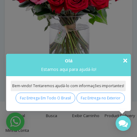
×
Olá
Estamos aqui para ajudá-lo!
Bouquet de Rosas Cores e Amores Pink and Red com
Bem-vindo! Tentaremos ajudá-lo com informações importantes!
Vaso
Faz Entrega Em Todo O Brasil
Faz Entrega no Exterior
Bouquet De Rosas Cores E ..
0
Model: Bouquet de Rosas Cores e Amores Pink and Red
com Vaso
Principal
Busca
Exibir Carrinho
Product Delivery
R$391,75
Minha Conta
Comprar