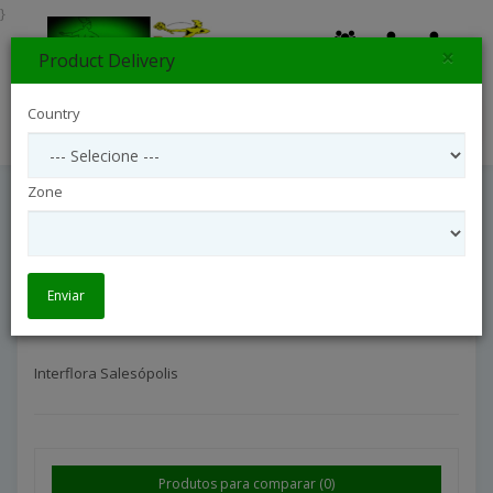
}
×
Product Delivery
0
Country
Search
Zone
Interflora Salesópolis
Interflora São Paulo Interior
Interflora Salesópolis
Enviar
Interflora Salesópolis
Produtos para comparar (0)