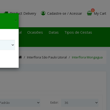
0
Product Delivery
Cadastre-se
/
Acessar
My Cart
×
 Paulo Litoral
Ocasiões
Datas
Tipos de Cestas
Interflora São Paulo Litoral
Interflora Mongagua
Exibir: