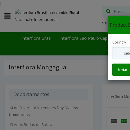
}
Select Languag
Product D
Interflora Brasil
Interflora São Paulo Capital
Inter
Country
Interflora Mongagua
Enviar
Departamentos
Interflora M
14 de Fevereiro Valentines Day Dia dos
Namorados
13 Anos Bodas de Safira