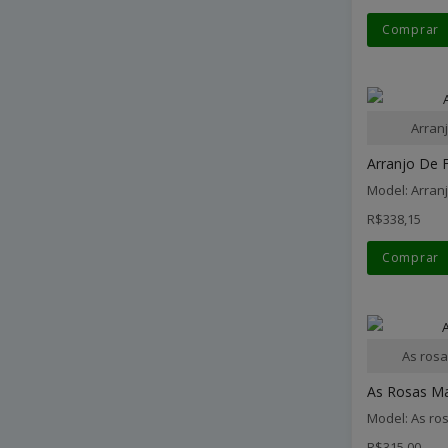
Comprar
Arran
Arranjo De F
Model: Arran
R$338,15
Comprar
As rosa
As Rosas Ma
Model: As ro
R$315,00