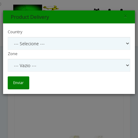
}
×
Product Delivery
0
Country
Search
Zone
Arrangement Of Plants
Arrangement Of Plants
Enviar