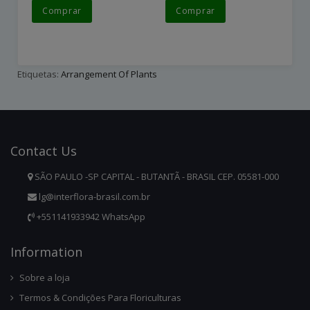
Comprar
Comprar
Etiquetas:
Arrangement Of Plants
Contact
Us
SÃO PAULO -SP CAPITAL - BUTANTÃ - BRASIL CEP. 05581-000
lg@interflora-brasil.com.br
+551141933942 WhatsApp
Infor
Mation
Sobre a loja
Termos & Condições Para Floriculturas