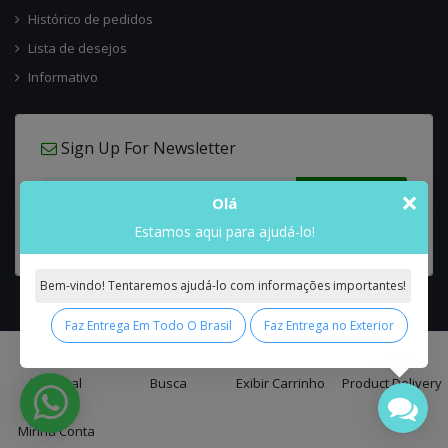
Histórico de pedidos
Lista de desejos
Informativo
Sign Up For Newsletter
×
Olá
Estamos aqui para ajudá-lo!
Bem-vindo! Tentaremos ajudá-lo com informações importantes!
Faz Entrega Em Todo O Brasil
Faz Entrega no Exterior
0
Interflora Brasil Intercambio Floral Nacional e Internacional
© 2026 All
Principal
Busca
Exibir Carrinho
Product Delivery
Rights Reserved.
Minha Conta
false