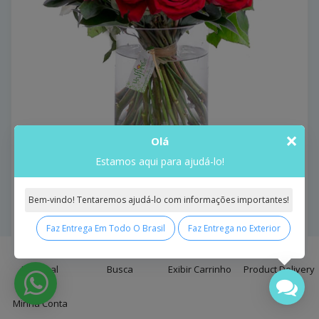
×
Olá
Estamos aqui para ajudá-lo!
Bouquet de Rosas Cores e Amores Pink and Red com
Bem-vindo! Tentaremos ajudá-lo com informações importantes!
Vaso
Bouquet De Rosas Cores E ..
Faz Entrega Em Todo O Brasil
Faz Entrega no Exterior
Model: Bouquet de Rosas Cores e Amores Pink and Red
0
com Vaso
Principal
Busca
Exibir Carrinho
Product Delivery
R$391,75
Minha Conta
Comprar