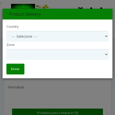
}
×
Product Delivery
0
Country
Search
Zone
Desculpas
Ocasiões
Desculpas
Enviar
Desculpas
Produtos para comparar (0)