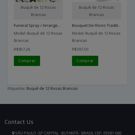
Buquê de 12 Rosas
Buquê de 12 Rosas
Brancas
Brancas
Funeral Spray / Arrangeme..
Bouquet De Flores Traditi..
Ja
Model: Buquê de 12 Rosas
Model: Buquê de 12 Rosas
Mo
Brancas
Brancas
Br
R$857,26
R$397,50
R$
Comprar
Comprar
Etiquetas:
Buquê de 12 Rosas Brancas
Contact
Us
SÃO PAULO -SP CAPITAL - BUTANTÃ - BRASIL CEP. 05581-000