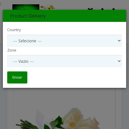
}
×
Product Delivery
0
Country
Search
Zone
Buquê De 12 Rosas Brancas
Buquê de 12 Rosas Brancas
Enviar