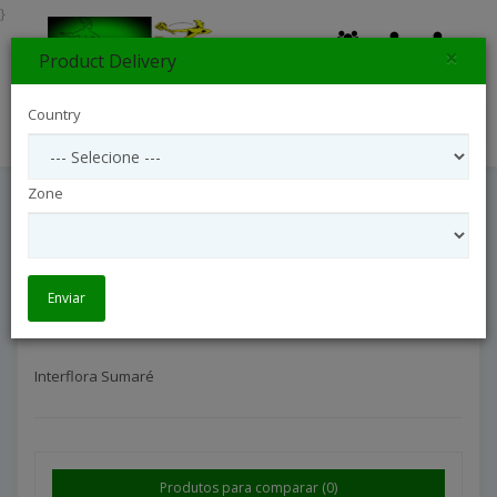
}
×
Product Delivery
0
Country
Search
Zone
Interflora Sumaré
Interflora São Paulo Interior
Interflora Sumaré
Enviar
Interflora Sumaré
Produtos para comparar (0)