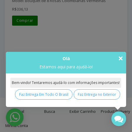
Model: Bouquet de 8 Rosas Colombianas Vermelhas
R$336,13
Comprar
×
Olá
Estamos aqui para ajudá-lo!
Bouquet de Flores Amor dos Sonhos
Bem-vindo! Tentaremos ajudá-lo com informações importantes!
Bouquet De Flores Amor Do..
Faz Entrega Em Todo O Brasil
Faz Entrega no Exterior
Model: Bouquet de Flores Amor dos Sonhos
0
R$389,65
Principal
Busca
Exibir Carrinho
Product Delivery
Comprar
Minha Conta