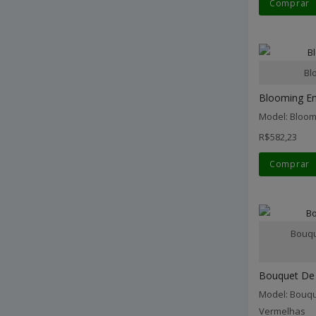
Comprar
Bl
Blooming Em
Model: Bloo
R$582,23
Comprar
Bouqu
Bouquet De 
Model: Bouqu
Vermelhas