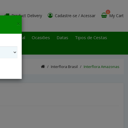
0
Product Delivery
Cadastre-se
/
Acessar
My Cart
×
 Paulo Litoral
Ocasiões
Datas
Tipos de Cestas
Interflora Brasil
Interflora Amazonas