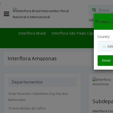
}
Select Languag
Product D
Interflora Brasil
Interflora São Paulo Capital
Inter
Country
Interflora Amazonas
Enviar
Departamentos
14 de Fevereiro Valentines Day Dia dos
Namorados
Subdepa
13 Anos Bodas de Safira
Interflora Coa