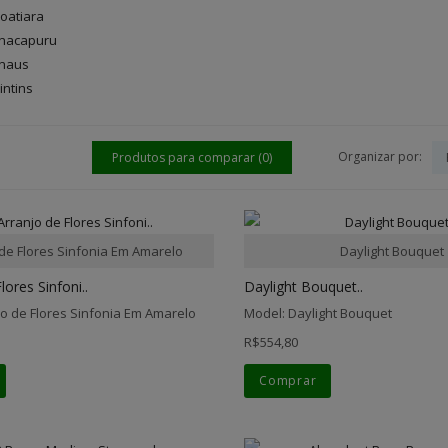
coatiara
anacapuru
anaus
intins
Organizar por:
Produtos para comparar (0)
 de Flores Sinfonia Em Amarelo
Daylight Bouquet
lores Sinfoni..
Daylight Bouquet..
jo de Flores Sinfonia Em Amarelo
Model: Daylight Bouquet
R$554,80
Comprar