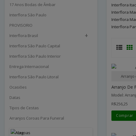
17 Anos Bodas de Âmbar
Interflora Ita
Interflora M
Interflora São Paulo
Interflora M
PROVISORIO
Interflora Par
+
Interflora Brasil
Interflora São Paulo Capital
Interflora São Paulo Interior
Entrega Internacional
Arranjo
Interflora São Paulo Litoral
Arranjo De F
Ocasiões
Model: Arran
Datas
R$256,25
Tipos de Cestas
Comprar
Arranjos Coroas Para Funeral