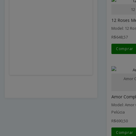
12
12 Roses M
Model: 12 R
R$648,57
Comprar
Amor C
Amor Comple
Model: Amor 
Pelúcia
R$690,50
Comprar