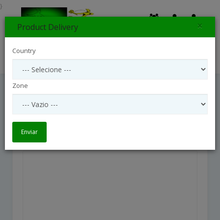
}
×
Product Delivery
0
Country
Search
Zone
Cesta De 12 Rosas Vermelhas
Cesta de 12 Rosas Vermelhas
Enviar