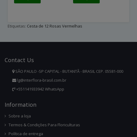
Etiquetas:
Cesta de 12 Rosas Vermelhas
Contact
Us
SÃO PAULO -SP CAPITAL - BUTANTÃ - BRASIL CEP. 05581-000
lg@interflora-brasil.com.br
+551141933942 WhatsApp
Infor
Mation
Sobre a loja
Termos & Condições Para Floriculturas
Política de entrega