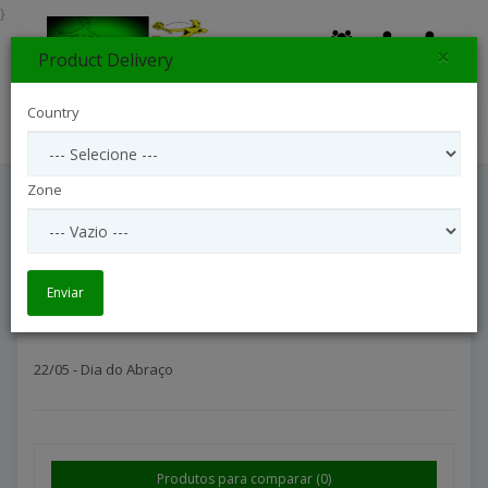
}
×
Product Delivery
0
Country
Search
Zone
22/05 - Dia Do Abraço
Datas
22/05 - Dia do Abraço
Enviar
22/05 - Dia do Abraço
Produtos para comparar (0)