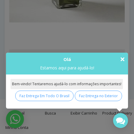
Birthday Cheer Bouquet
×
Olá
Birthday Cheer Bouquet..
Estamos aqui para ajudá-lo!
Model: Birthday Cheer Bouquet
R$637,93
Bem-vindo! Tentaremos ajudá-lo com informações importantes!
Comprar
Faz Entrega Em Todo O Brasil
Faz Entrega no Exterior
0
Principal
Busca
Exibir Carrinho
Product Delivery
Minha Conta