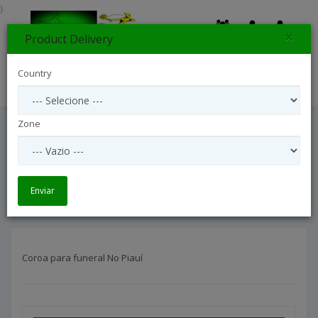
}
×
Product Delivery
0
Country
Search
Zone
Coroa Para Funeral No Piauí
Arranjos Coroas Para Funeral
Coroa para funeral No Piauí
Enviar
Coroa para funeral No Piauí