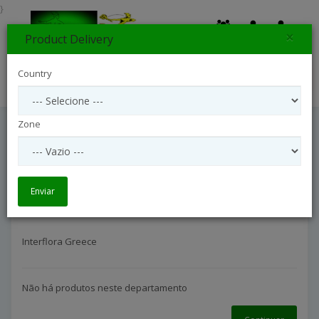
}
×
Product Delivery
0
Country
Search
Zone
Interflora Greece
Entrega Internacional
Interflora Greece
Enviar
Interflora Greece
Não há produtos neste departamento