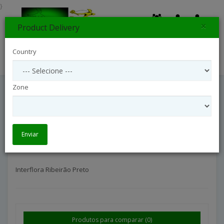
}
×
Product Delivery
0
Country
Search
Zone
Interflora Ribeirão Preto
Interflora São Paulo Interior
Interflora Ribeirão Preto
Enviar
Interflora Ribeirão Preto
Produtos para comparar (0)