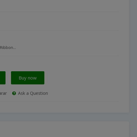
Ribbon...
Buy now
rar
Ask a Question