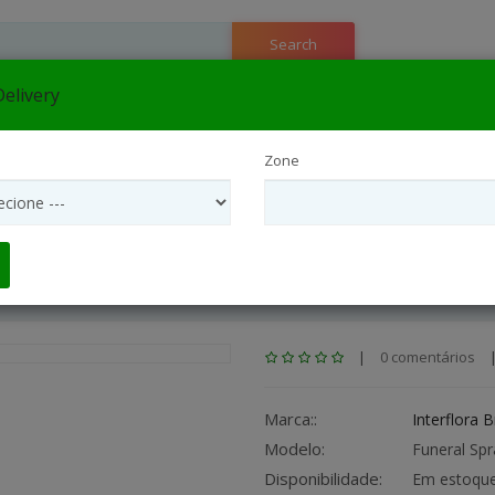
Search
e
▼
elivery
flora São Paulo Interior
Entrega Internacional
Interflora São
Zone
Arranjos Coroas Para Funeral
|
0 comentários
Marca::
Interflora B
Modelo:
Funeral Spr
Disponibilidade:
Em estoqu