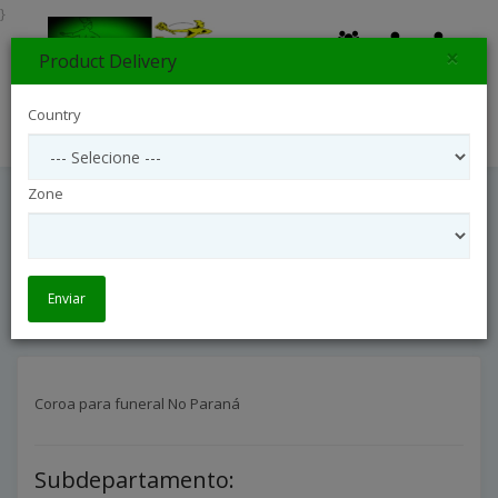
}
×
Product Delivery
0
Country
Search
Zone
Coroa Para Funeral No Paraná
Arranjos Coroas Para Funeral
Coroa para funeral No Paraná
Enviar
Coroa para funeral No Paraná
Subdepartamento: