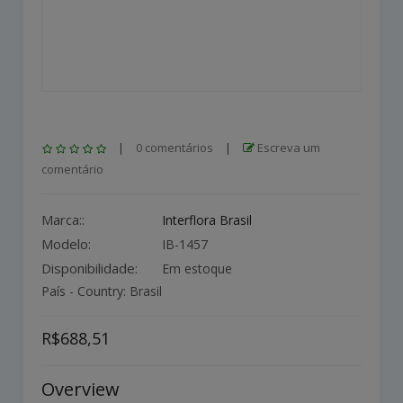
|
0 comentários
|
Escreva um
comentário
Marca::
Interflora Brasil
Modelo:
IB-1457
Disponibilidade:
Em estoque
País - Country: Brasil
R$688,51
Overview