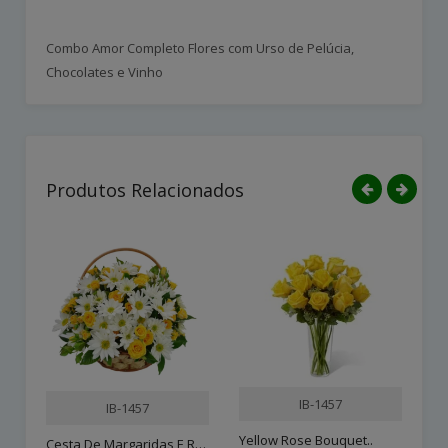
Combo Amor Completo Flores com Urso de Pelúcia,
Chocolates e Vinho
Produtos Relacionados
IB-1457
IB-1457
Yellow Rose Bouquet..
Bu
Cesta De Margaridas E Ros..