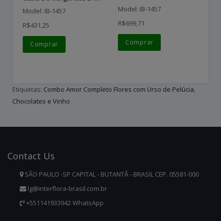
Model: IB-1457
Mo
Model: IB-1457
R$699,71
R$
R$431,25
Comprar
Comprar
Etiquetas:
Combo Amor Completo Flores com Urso de Pelúcia
,
Chocolates e Vinho
Contact
Us
SÃO PAULO -SP CAPITAL - BUTANTÃ - BRASIL CEP. 05581-000
lg@interflora-brasil.com.br
+551141933942 WhatsApp