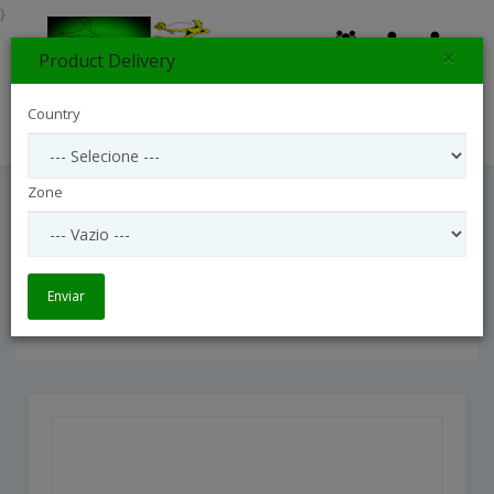
}
×
Product Delivery
0
Country
Search
Zone
Combo Amor Completo Flores Com Urso
De Pelúcia, Chocolates E Vinho
Enviar
Combo Amor Completo Flores com Urso de Pelúcia, 
Chocolates e Vinho