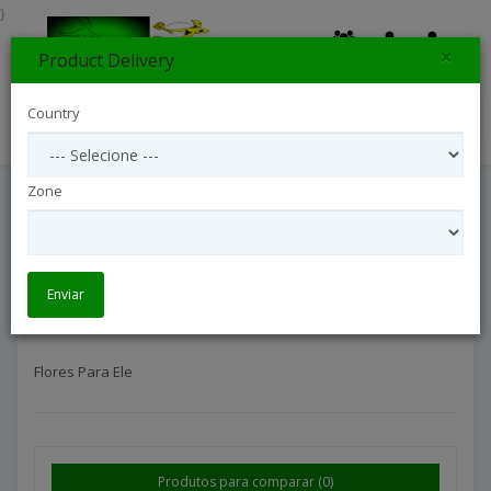
}
×
Product Delivery
0
Country
Search
Zone
Flores Para Ele
Ocasiões
Flores Para Ele 
Enviar
Flores Para Ele
Produtos para comparar (0)