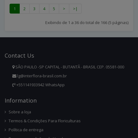
1
2
3
4
5
>
>|
Exibindo de 1 a 36 do total de 166 (5 páginas)
Contact
Us
SÃO PAULO -SP CAPITAL - BUTANTÃ - BRASIL CEP. 05581-000
lg@interflora-brasil.com.br
+551141933942 WhatsApp
Infor
Mation
Sobre a loja
Termos & Condições Para Floriculturas
Política de entrega