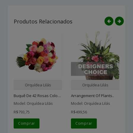
Produtos Relacionados
Orquídea Lilás
Orquídea Lilás
Buquê De 42 Rosas Colorid..
Arrangement Of Plants..
Bi
Model: Orquídea Lilás
Model: Orquídea Lilás
Mo
R$793,75
R$499,56
R$
Comprar
Comprar