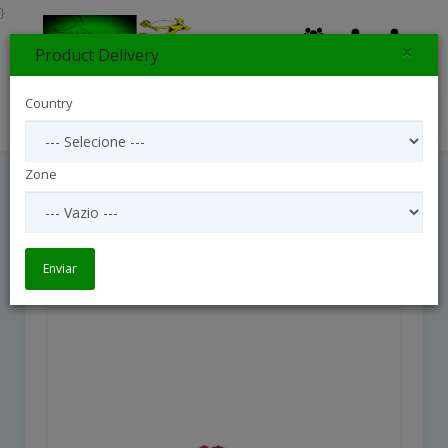
}
×
Product Delivery
0
Country
Search
Zone
Orquídea Lilás
Orquídea Lilás
Enviar