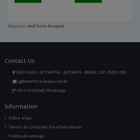
Etiquetas:
Well Done Bouquet
Contact
Us
SÃO PAULO -SP CAPITAL - BUTANTÃ - BRASIL CEP. 05581-000
lg@interflora-brasil.com.br
+551141933942 WhatsApp
Infor
Mation
Sobre a loja
Termos & Condições Para Floriculturas
Política de entrega