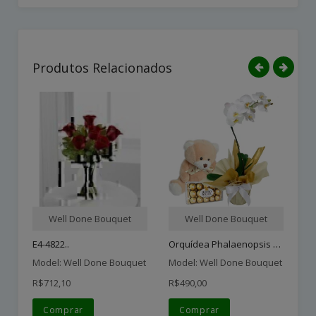
Produtos Relacionados
Well Done Bouquet
Well Done Bouquet
Orquídea Phalaenopsis Bra..
E4-4822..
Model: Well Done Bouquet
Model: Well Done Bouquet
Mo
R$712,10
R$490,00
R$
Comprar
Comprar