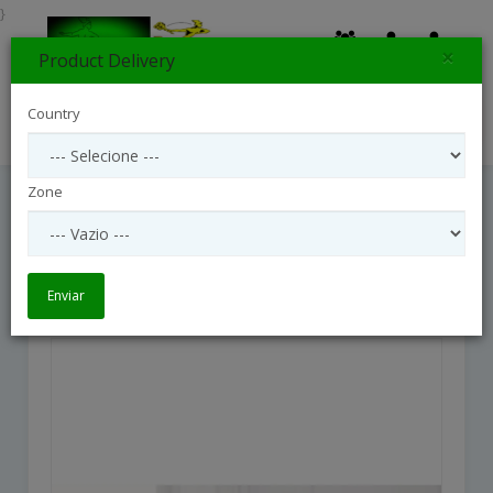
}
×
Product Delivery
0
Country
Search
Zone
Well Done Bouquet
Well Done Bouquet
Enviar