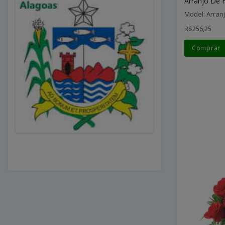
Arranjo De F
Model: Arran
R$256,25
Comprar