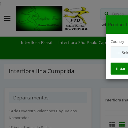
}
Product D
Select Languag
Country
Interflora Brasil
Interflora São Paulo Capital
Inter
Enviar
Interflora Ilha Cumprida
Departamentos
Interflora Il
14 de Fevereiro Valentines Day Dia dos
Namorados
13 Anos Bodas de Safira