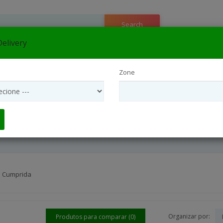
Search
elivery
e
▼
Zone
flora São Paulo Interior
Entrega Internacional
Interflora São
Arranjos Coroas Para Funeral
ha Cumprida
Organizar por:
Produtos para comparar (0)