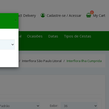
0
Product Delivery
Cadastre-se
/
Acessar
My Cart
×
 Paulo Litoral
Ocasiões
Datas
Tipos de Cestas
Interflora São Paulo Litoral
Interflora Ilha Cumprida
Exibir: