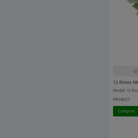
12
12 Roses M
Model: 12 R
R$648,57
Comprar