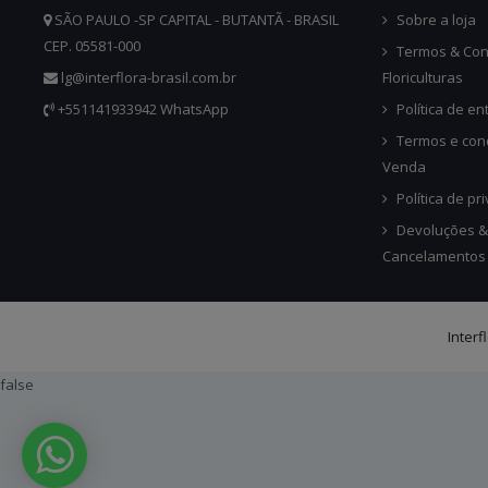
SÃO PAULO -SP CAPITAL - BUTANTÃ - BRASIL
Sobre a loja
CEP. 05581-000
Termos & Con
lg@interflora-brasil.com.br
Floriculturas
+551141933942 WhatsApp
Política de en
Termos e con
Venda
Política de pr
Devoluções &
Cancelamentos
Interf
false