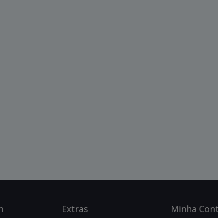
n
Ext
Ras
Minha Con