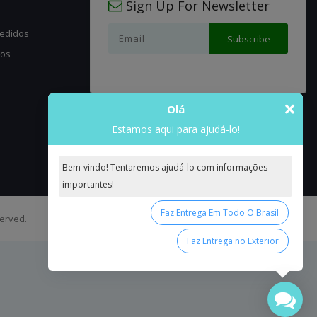
Sign Up For Newsletter
pedidos
jos
×
Olá
Estamos aqui para ajudá-lo!
Bem-vindo! Tentaremos ajudá-lo com informações
importantes!
Faz Entrega Em Todo O Brasil
served.
Faz Entrega no Exterior