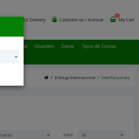
0
Product Delivery
Cadastre-se
/
Acessar
My Cart
×
 Paulo Litoral
Ocasiões
Datas
Tipos de Cestas
Entrega Internacional
Interflora India
Exibir: