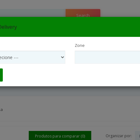
Search
elivery
e
▼
Zone
flora São Paulo Interior
Entrega Internacional
Interflora São
Arranjos Coroas Para Funeral
ia
Organizar por:
Produtos para comparar (0)