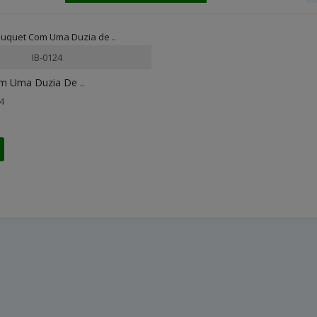
IB-0124
m Uma Duzia De ..
4