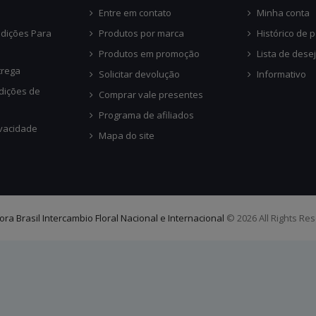
Entre em contato
Minha conta
dições Para
Produtos por marca
Histórico de 
Produtos em promoção
Lista de dese
trega
Solicitar devolução
Informativo
dições de
Comprar vale presentes
Programa de afiliados
ivacidade
Mapa do site
lora Brasil Intercambio Floral Nacional e Internacional
© 2026 All Rights Re