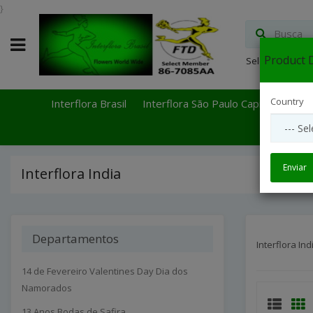
}
Product D
Select Languag
Country
Interflora Brasil
Interflora São Paulo Capital
Inter
Enviar
Interflora India
Departamentos
Interflora Ind
14 de Fevereiro Valentines Day Dia dos
Namorados
13 Anos Bodas de Safira