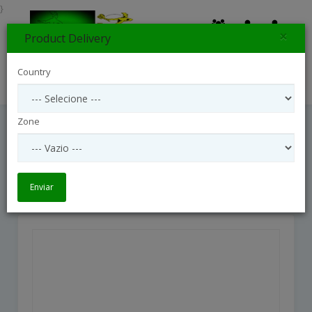
}
×
Product Delivery
0
Country
Search
Zone
Orquídea Phalaenopsis Branca Com
Bombons E Pelúcia
Orquídea Phalaenopsis Branca com Bombons e Pelúcia
Enviar