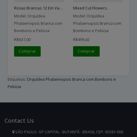
Ro
Rosas Brancas 12 Em Vaso..
Mixed Cut Flowers..
Mo
Model: Orquídea
Model: Orquídea
Ph
Phalaenopsis Branca com
Phalaenopsis Branca com
Bo
Bombons e Pelúcia
Bombons e Pelúcia
R$
R$637,00
R$499,42
Comprar
Comprar
Etiquetas:
Orquídea Phalaenopsis Branca com Bombons e
Pelúcia
Contact
Us
SÃO PAULO -SP CAPITAL - BUTANTÃ - BRASIL CEP. 05581-000