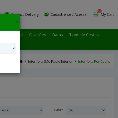
0
Product Delivery
Cadastre-se
/
Acessar
My Cart
×
 Paulo Litoral
Ocasiões
Datas
Tipos de Cestas
Interflora São Paulo Interior
Interflora Penápolis
Exibir: