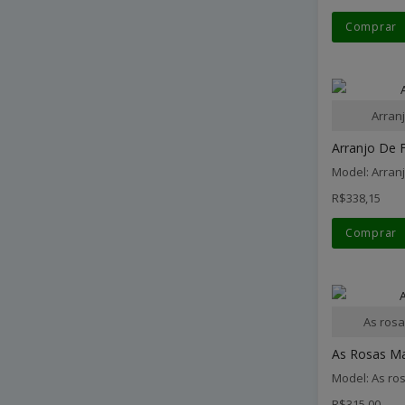
Comprar
Arran
Arranjo De F
Model: Arran
R$338,15
Comprar
As rosa
As Rosas Ma
Model: As ro
R$315,00