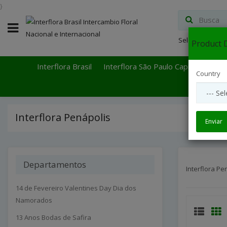
}
Select Languag
Product D
Interflora Brasil
Interflora São Paulo Capital
Inter
Country
Interflora Penápolis
Enviar
Departamentos
Interflora Pe
14 de Fevereiro Valentines Day Dia dos
Namorados
13 Anos Bodas de Safira