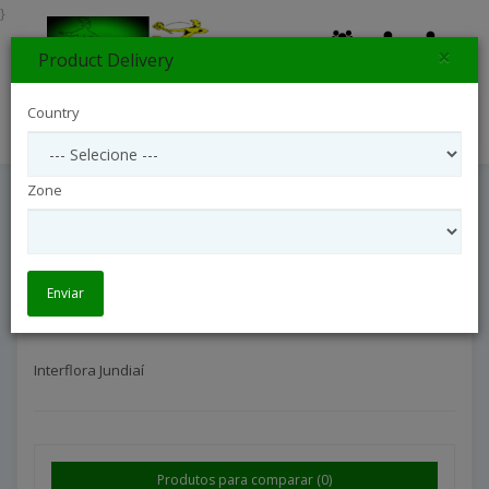
}
×
Product Delivery
0
Country
Search
Zone
Interflora Jundiaí
Interflora São Paulo Interior
Interflora Jundiaí
Enviar
Interflora Jundiaí
Produtos para comparar (0)