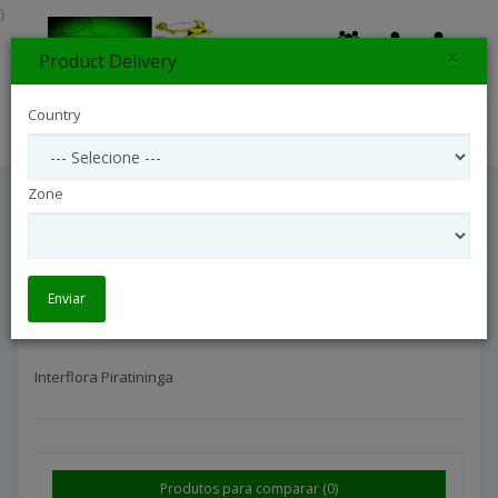
}
×
Product Delivery
0
Country
Search
Zone
Interflora Piratininga
Interflora São Paulo Interior
Interflora Piratininga
Enviar
Interflora Piratininga
Produtos para comparar (0)