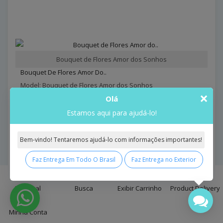
Bouquet de Flores Amor dos Sonhos
Bouquet De Flores Amor Do..
Model: Bouquet de Flores Amor dos Sonhos
×
Olá
R$389,65
Estamos aqui para ajudá-lo!
Comprar
Bem-vindo! Tentaremos ajudá-lo com informações importantes!
Faz Entrega Em Todo O Brasil
Faz Entrega no Exterior
0
Principal
Busca
Exibir Carrinho
Product Delivery
Minha Conta
Bouquet de Flores As Quatro Estações