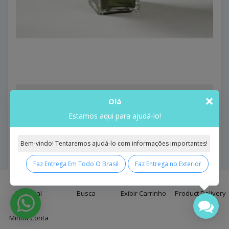
Birthday Cheer Bouquet
×
Olá
Birthday Cheer Bouquet..
Estamos aqui para ajudá-lo!
Model: Birthday Cheer Bouquet
R$637,93
Bem-vindo! Tentaremos ajudá-lo com informações importantes!
Comprar
Faz Entrega Em Todo O Brasil
Faz Entrega no Exterior
0
Principal
Busca
Exibir Carrinho
Product Delivery
Minha Conta