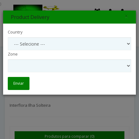
}
×
Product Delivery
0
Country
Search
Zone
Interflora Ilha Solteira
Interflora São Paulo Litoral
Interflora Ilha Solteira
Enviar
Interflora Ilha Solteira
Produtos para comparar (0)