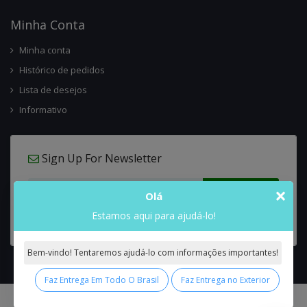
Minha Conta
Minha conta
Histórico de pedidos
Lista de desejos
Informativo
Sign Up For Newsletter
×
Olá
Estamos aqui para ajudá-lo!
Bem-vindo! Tentaremos ajudá-lo com informações importantes!
Faz Entrega Em Todo O Brasil
Faz Entrega no Exterior
0