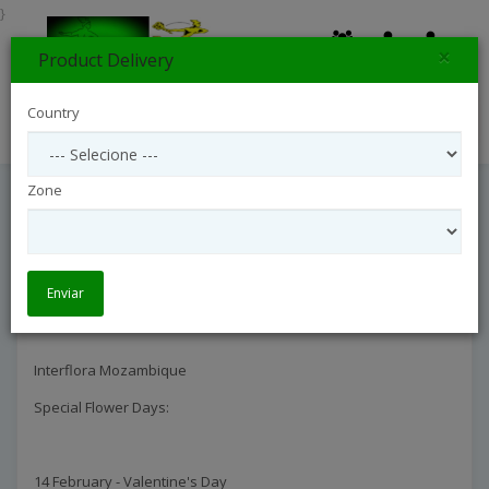
}
×
Product Delivery
0
Country
Search
Zone
Interflora Mozambique
Entrega Internacional
Interflora Mozambique
Enviar
Interflora Mozambique
Special Flower Days:
14 February - Valentine's Day