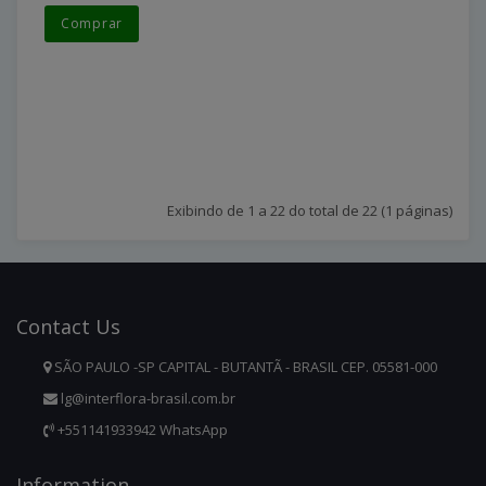
Comprar
Exibindo de 1 a 22 do total de 22 (1 páginas)
Contact
Us
SÃO PAULO -SP CAPITAL - BUTANTÃ - BRASIL CEP. 05581-000
lg@interflora-brasil.com.br
+551141933942 WhatsApp
Infor
Mation