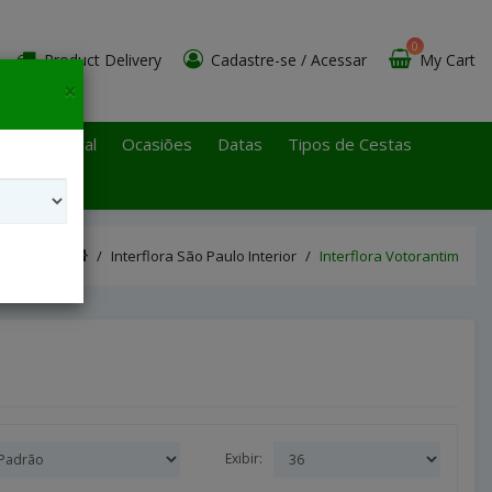
0
Product Delivery
Cadastre-se
/
Acessar
My Cart
×
 Paulo Litoral
Ocasiões
Datas
Tipos de Cestas
Interflora São Paulo Interior
Interflora Votorantim
Exibir: