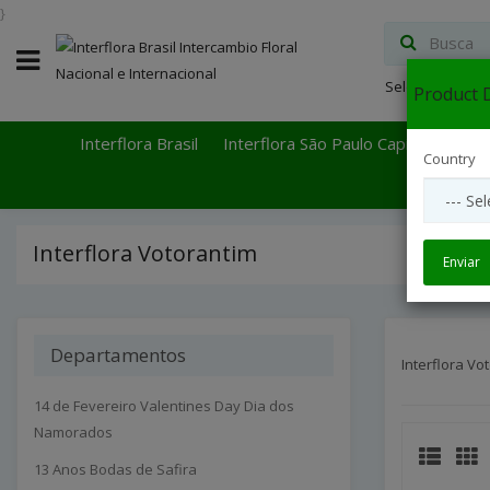
}
Select Languag
Product D
Interflora Brasil
Interflora São Paulo Capital
Inter
Country
Interflora Votorantim
Enviar
Departamentos
Interflora Vo
14 de Fevereiro Valentines Day Dia dos
Namorados
13 Anos Bodas de Safira