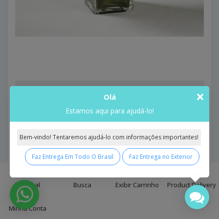
Birthday Cheer Bouquet
×
Olá
Birthday Cheer Bouquet..
Estamos aqui para ajudá-lo!
Model: Birthday Cheer Bouquet
R$637,93
Bem-vindo! Tentaremos ajudá-lo com informações importantes!
Comprar
Faz Entrega Em Todo O Brasil
Faz Entrega no Exterior
0
Principal
Busca
Exibir Carrinho
Product Delivery
Minha Conta