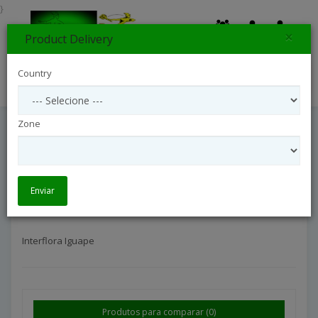
}
×
Product Delivery
0
Country
Search
Zone
Interflora Iguape
Interflora São Paulo Litoral
Interflora Iguape
Enviar
Interflora Iguape
Produtos para comparar (0)