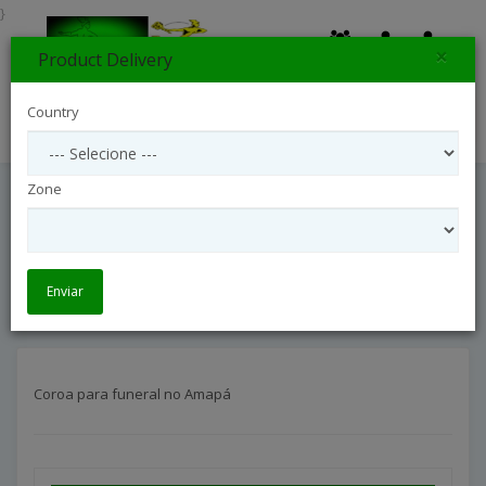
}
×
Product Delivery
0
Country
Search
Zone
Coroa Para Funeral No Amapá
Arranjos Coroas Para Funeral
Coroa para funeral no Amapá
Enviar
Coroa para funeral no Amapá