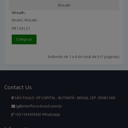
Wreath
Wreath..
Model: Wreath
R$1.501,31
Comprar
Exibindo de 1 a 6 do total de 6 (1 páginas)
Contact
Us
SÃO PAULO -SP CAPITAL - BUTANTÃ - BRASIL CEP. 05581-000
lg@interflora-brasil.com.br
+551141933942 WhatsApp