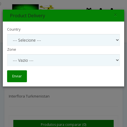
}
×
Product Delivery
0
Country
Search
Zone
Interflora Turkmenistan
Entrega Internacional
Interflora Turkmenistan
Enviar
Interflora Turkmenistan
Produtos para comparar (0)