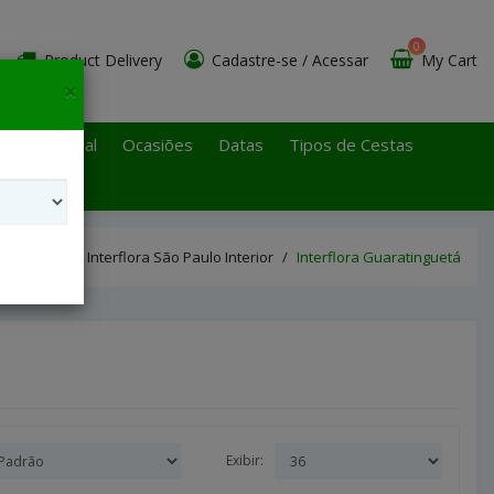
0
Product Delivery
Cadastre-se
/
Acessar
My Cart
×
 Paulo Litoral
Ocasiões
Datas
Tipos de Cestas
Interflora São Paulo Interior
Interflora Guaratinguetá
Exibir: