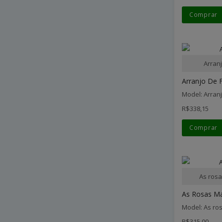
Comprar
Arran
Arranjo De F
Model: Arran
R$338,15
Comprar
As rosa
As Rosas Ma
Model: As ro
R$315,00