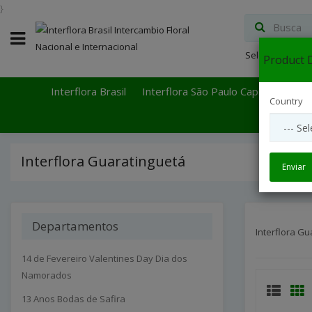
}
Select Languag
Product D
Interflora Brasil
Interflora São Paulo Capital
Inter
Country
Interflora Guaratinguetá
Enviar
Departamentos
Interflora Gu
14 de Fevereiro Valentines Day Dia dos
Namorados
13 Anos Bodas de Safira