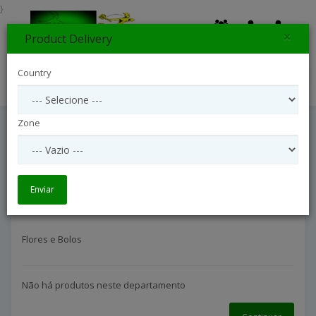
}
×
Product Delivery
0
Country
Search
Zone
Flores E Bolos
Tipos de Cestas
Flores e Bolos
Enviar
Flores e Bolos
Não há produtos neste departamento