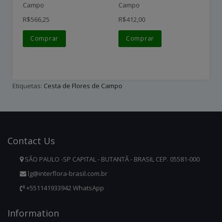
Campo
Campo
C
R$566,25
R$412,00
R$
Comprar
Comprar
Etiquetas:
Cesta de Flores de Campo
Contact
Us
SÃO PAULO -SP CAPITAL - BUTANTÃ - BRASIL CEP. 05581-000
lg@interflora-brasil.com.br
+551141933942 WhatsApp
Infor
Mation