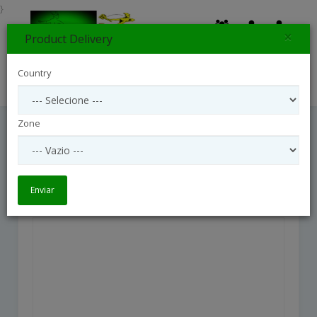
}
×
Product Delivery
0
Country
Search
Zone
Cesta De Flores De Campo
Cesta de Flores de Campo
Enviar