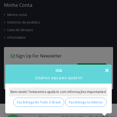
Minha Conta
Minha conta
Histórico de pedidos
Lista de desejos
Informativo
Sign Up For Newsletter
×
Olá
Estamos aqui para ajudá-lo!
Bem-vindo! Tentaremos ajudá-lo com informações importantes!
Faz Entrega Em Todo O Brasil
Faz Entrega no Exterior
0
Interflora Brasil Intercambio Floral Nacional e Internacional
© 2026 All