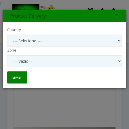
}
×
Product Delivery
0
Country
Search
Zone
Color Craze Bouquet
Color Craze Bouquet
Enviar