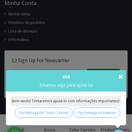
Minha Conta
Minha conta
Histórico de pedidos
Lista de desejos
Informativo
Sign Up For Newsletter
×
Olá
Estamos aqui para ajudá-lo!
Bem-vindo! Tentaremos ajudá-lo com informações importantes!
Faz Entrega Em Todo O Brasil
Faz Entrega no Exterior
0
Interflora Brasil Intercambio Floral Nacional e Internacional
© 2026 All
Principal
Busca
Exibir Carrinho
Product Delivery