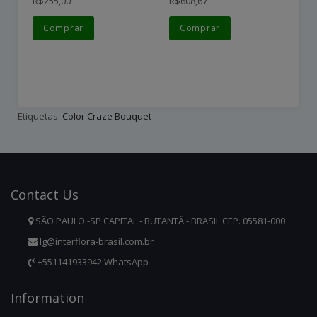
R$255,00
R$608,67
R$
Comprar
Comprar
Etiquetas:
Color Craze Bouquet
Contact
Us
SÃO PAULO -SP CAPITAL - BUTANTÃ - BRASIL CEP. 05581-000
lg@interflora-brasil.com.br
+551141933942 WhatsApp
Infor
Mation