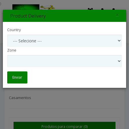
}
×
Product Delivery
0
Country
Search
Zone
Casamentos
Ocasiões
Casamentos
Enviar
Casamentos
Produtos para comparar (0)