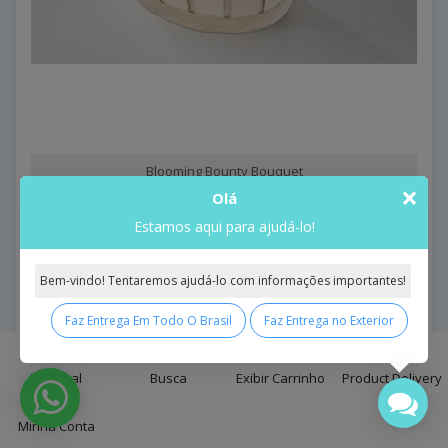
Blooming Bounty Bouquet
×
Olá
Blooming Bounty Bouquet..
Model: Blooming Bounty Bouquet
Estamos aqui para ajudá-lo!
R$497,71
Bem-vindo! Tentaremos ajudá-lo com informações importantes!
Comprar
Faz Entrega Em Todo O Brasil
Faz Entrega no Exterior
0
Principal
Busca
Exibir Carrinho
Product Delivery
Minha Conta