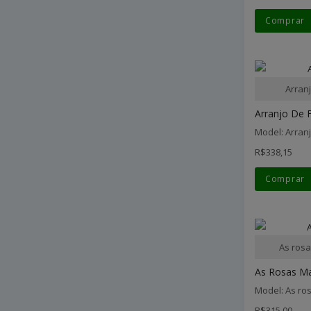
Comprar
Arran
Arranjo De F
Model: Arran
R$338,15
Comprar
As rosa
As Rosas Ma
Model: As ro
R$315,00