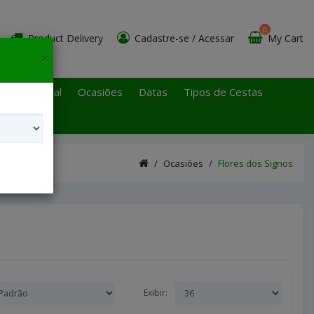
0
Product Delivery
Cadastre-se
/
Acessar
My Cart
×
 Paulo Litoral
Ocasiões
Datas
Tipos de Cestas
Ocasiões
Flores dos Signos
Exibir: