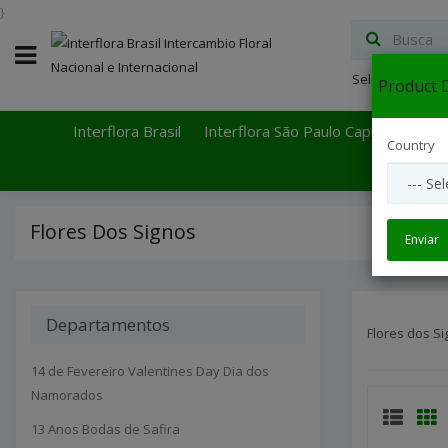
}
Select Languag
Product D
Interflora Brasil
Interflora São Paulo Capital
Inter
Country
Flores Dos Signos
Enviar
Departamentos
Flores dos S
14 de Fevereiro Valentines Day Dia dos
Namorados
13 Anos Bodas de Safira