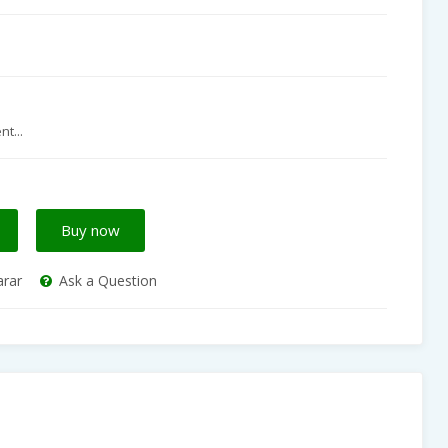
t...
Buy now
rar
Ask a Question