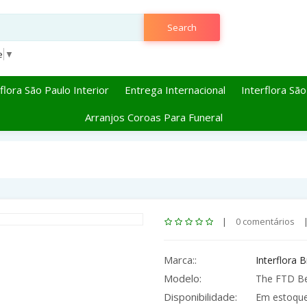
Search
e
▼
flora São Paulo Interior
Entrega Internacional
Interflora São
Arranjos Coroas Para Funeral
|
0 comentários
Marca::
Interflora B
Modelo:
The FTD Bea
Disponibilidade:
Em estoqu