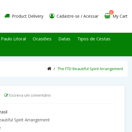
0
Product Delivery
Cadastre-se
/
Acessar
My Cart
 Paulo Litoral
Ocasiões
Datas
Tipos de Cestas
The FTD Beautiful Spirit Arrangement
|
Escreva um comentário
rasil
utiful Spirit Arrangement
e