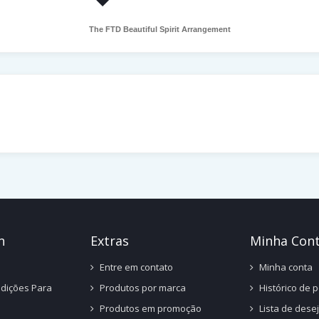
The FTD Beautiful Spirit Arrangement
n
Ext
Ras
Minha Con
Entre em contato
Minha conta
dições Para
Produtos por marca
Histórico de 
Produtos em promoção
Lista de dese