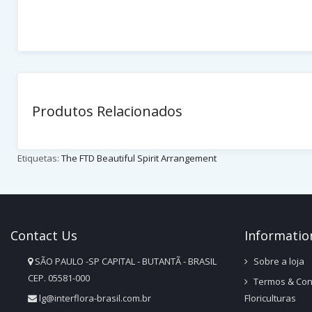
Produtos Relacionados
Etiquetas:
The FTD Beautiful Spirit Arrangement
Contact
Us
Infor
Matio
SÃO PAULO -SP CAPITAL - BUTANTÃ - BRASIL
Sobre a loja
CEP. 05581-000
Termos & Con
lg@interflora-brasil.com.br
Floriculturas