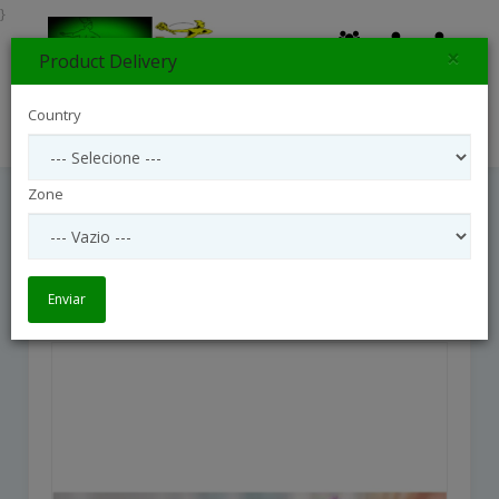
}
×
Product Delivery
0
Country
Search
Zone
Mixed Cut Flowers
Mixed cut flowers
Enviar