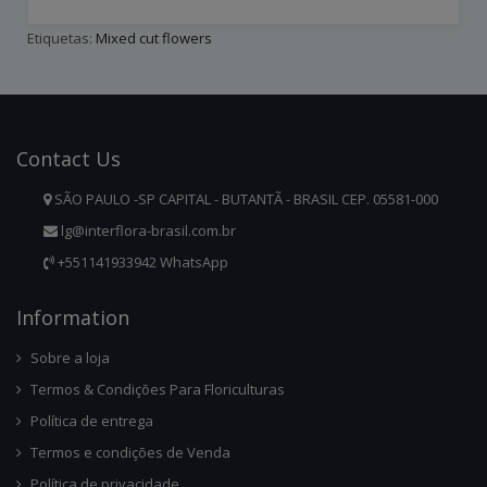
Etiquetas:
Mixed cut flowers
Contact
Us
SÃO PAULO -SP CAPITAL - BUTANTÃ - BRASIL CEP. 05581-000
lg@interflora-brasil.com.br
+551141933942 WhatsApp
Infor
Mation
Sobre a loja
Termos & Condições Para Floriculturas
Política de entrega
Termos e condições de Venda
Política de privacidade