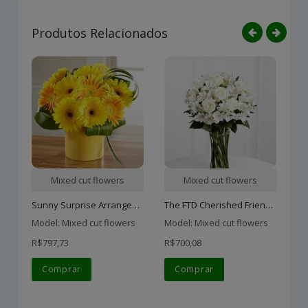
Produtos Relacionados
Mixed cut flowers
Mixed cut flowers
Sunny Surprise Arrangemen..
The FTD Cherished Friend ..
Pi
Model: Mixed cut flowers
Model: Mixed cut flowers
Mo
R$797,73
R$700,08
R$
Comprar
Comprar