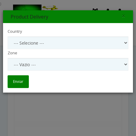
}
×
Product Delivery
0
Country
Search
Zone
12 Roses Medium Stemmed
12 roses medium stemmed
Enviar