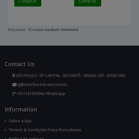
Comprar
Comprar
Etiquetas:
12 roses medium stemmed
Contact
Us
SÃO PAULO -SP CAPITAL - BUTANTÃ - BRASIL CEP. 05581-000
lg@interflora-brasil.com.br
+551141933942 WhatsApp
Infor
Mation
Sobre a loja
Termos & Condições Para Floriculturas
Política de entrega