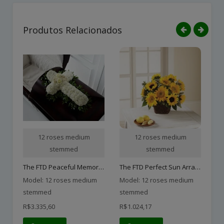
Produtos Relacionados
12 roses medium
12 roses medium
stemmed
stemmed
The FTD Peaceful Memories..
The FTD Perfect Sun Arran..
Model: 12 roses medium
Model: 12 roses medium
Mo
stemmed
stemmed
s
R$3.335,60
R$1.024,17
R$